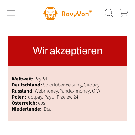
ROVYVON
DIREKT ZUM INHALT
WARENKOR
Wir akzeptieren
Weltweit:
PayPal
Deutschland:
Sofortüberweisung, Giropay
Russland:
Webmoney, Yandex.money, QIWI
Polen:
dotpay, PayU, Przelew 24
Österreich:
eps
Niederlande:
iDeal